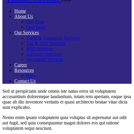
Home
About Us
Our Firm
Our Team
Our Services
Audit & Assurance Services​
Tax & VAT Services
BPO Services
Advisory Services
Secretarial Services
Career
Resources
Blog
Contact Us
Sed ut perspiciatis unde omnis iste natus error sit voluptatem
accusantium doloremque laudantium, totam rem aperiam, eaque ipsa
quae ab illo inventore veritatis et quasi architecto beatae vitae dicta
sunt explicabo.
Nemo enim ipsam voluptatem quia voluptas sit aspernatur aut odit
aut fugit, sed quia consequuntur magni dolores eos qui ratione
voluptatem sequi nesciunt.