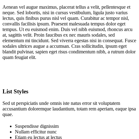
Aenean vel augue maximus, placerat tellus a velit, pellentesque et
neque. Sed lobortis, nisi in cursus vestibulum, ligula justo varius
lectus, quis finibus purus nisl vel quam. Curabitur ac tempor nisl,
convallis facilisis ipsum. Praesent malesuada tempus dolor eget
tempus. Ut eu euismod enim. Duis vel nibh euismod, rhoncus arcu
at, sagittis velit. Proin faucibus ex nec mauris sodales, sed
elementum mi tincidunt. Sed viverra egestas nisi in consequat. Fusce
sodales ultrices augue a accumsan. Cras sollicitudin, ipsum eget
blandit pulvinar, sapien eget risus condimentum nibh, a rutrum dolor
quam feugiat elit.
List Styles
Sed ut perspiciatis unde omnis iste natus error sit voluptatem
accusantium doloremque laudantium, totam rem aperiam, eaque ipsa
quae.
Suspendisse dignissim
Nullam efficitur nunc
Etiam eu lectus at lectus