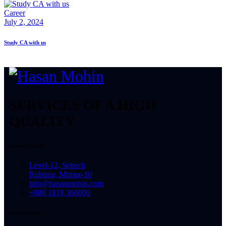
Career
July 2, 2024
Study CA with us
SERVICES OF A HIGH
QUALITY
Contact Detail
Level-12, Seltech
Rubinur, Mirpur-10
info@hasanmohin.com
+880 1819 360000
Our Services