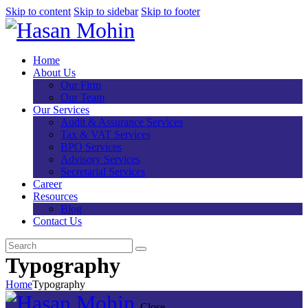
Skip to content
Skip to sidebar
Skip to footer
Home
About Us
Our Firm
Our Team
Our Services
Audit & Assurance Services​
Tax & VAT Services
BPO Services
Advisory Services
Secretarial Services
Career
Resources
Blog
Contact Us
Typography
Home
Typography
Close