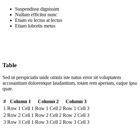
Suspendisse dignissim
Nullam efficitur nunc
Etiam eu lectus at lectus
Etiam lobortis metus
Table
Sed ut perspiciatis unde omnis iste natus error sit voluptatem
accusantium doloremque laudantium, totam rem aperiam, eaque ipsa
quae.
#
Column 1
Column 2
Column 3
1
Row 1 Cell 1
Row 1 Cell 2
Row 1 Cell 3
2
Row 2 Cell 1
Row 2 Cell 2
Row 2 Cell 3
3
Row 3 Cell 1
Row 3 Cell 2
Row 3 Cell 3